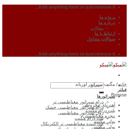
Skip
Add anything here or just remove it...
to
content
پروژه ما
درباره ما
مقالات
ارتباط با ما
سوالات متداول
Add anything here or just remove it...
خانه
/
مگنت سپراتور اورباند
جستجو
فیلتر
برای:
Browse
سپراتورها
درام سپراتور مغناطیسی تر
آهنربای مخروطی
درام سپراتور مغناطیسی خشک
بلت درام مگنت
رول سپراتور مغناطیسی
پنجره مغناطیسی
بلت درام مگنت
پولی مگنت
جدا کننده مغناطیسی تر الکتریکال
پولی مگنتس