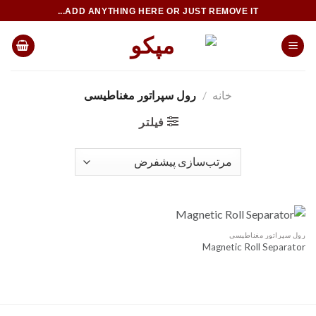
Ski
ADD ANYTHING HERE OR JUST REMOVE IT...
t
conten
خانه
/
رول سپراتور مغناطیسی
فیلتر
رول سپراتور مغناطیسی
Magnetic Roll Separator